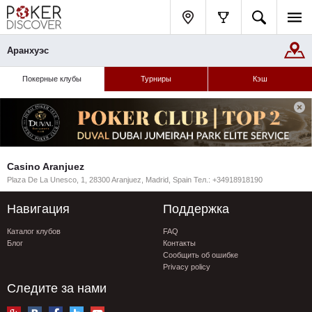
Аранхуэс
Покерные клубы
Турниры
Кэш
Casino Aranjuez
Plaza De La Unesco, 1, 28300 Aranjuez, Madrid, Spain Тел.: +34918918190
Навигация
Поддержка
Каталог клубов
FAQ
Блог
Контакты
Сообщить об ошибке
Privacy policy
Следите за нами