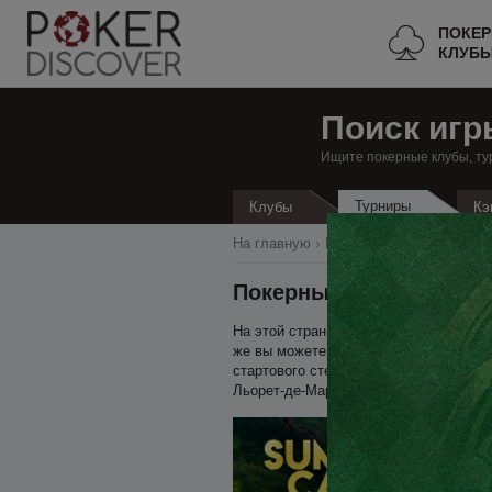
ПОКЕ
КЛУБ
Поиск игр
Ищите покерные клубы, ту
Турниры
Клубы
Кэ
На главную
Все покерные клубы
И
Покерные турниры в Л
На этой странице вы можете найти все
же вы можете найти всю необходимую 
стартового стека, уровень блайндов, 
Льорет-де-Мар в 2019 году, достаточн