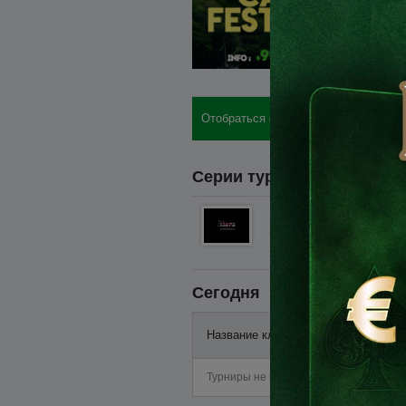
Отобраться онлайн: бай-ины, отели,
Серии турниров
Catalunya Poker T
24.09 - 27.09
Льорет-де-Мар, Испания
Сегодня
Название клуба
Старт
Турниры не найдены