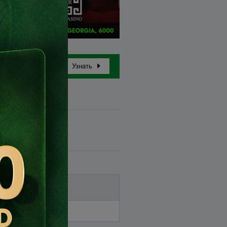
Узнать
Бай-ин