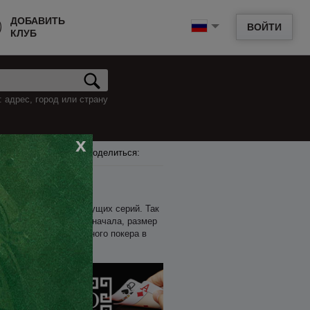
ДОБАВИТЬ
ВОЙТИ
КЛУБ
 адрес, город или страну
x
Поделиться:
неделе, и анонсы грядущих серий. Так
имость входа, время начала, размер
мени на поиск турнирного покера в