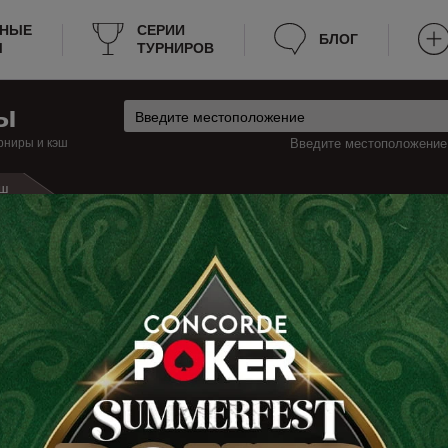
РНЫЕ
СЕРИИ
БЛОГ
Ы
ТУРНИРОВ
ы
рниры и кэш
Введите местоположение:
ш
спания
Льорет-де-Мар Турниры
ьорет-де-Мар
 турниры по покеру в Льорет-де-Мар, которые будут проходить на этой 
информацию о турнирах, к примеру: расписание, место проведения, сто
период поздней регистрации и прочее. Теперь не нужно тратить много вре
о добавить эту страницу в закладки.