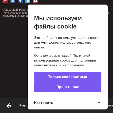
© 2012-2026 PokerDiscover.com. Все права защищены.
PokerDiscover.com не является организатором игр. Сайт предназначен только для
информационных целей. 18+
Мы используем
файлы cookie
Этот веб-сайт использует файлы cookie
для улучшения пользовательского
опыта.
Ознакомьтесь с нашей
Политикой
использования cookie
для получения
дополнительной информации.
Только необходимые
Принять все
Настроить
Play poker in Greece | ΟΦΙΤΕΧ Poker Clubs | Cash games & Tour