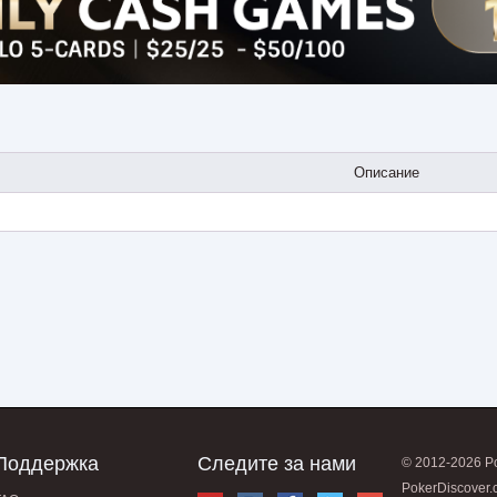
Описание
Поддержка
Следите за нами
© 2012-2026 P
PokerDiscover.