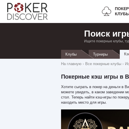
ПОКЕ
КЛУБ
Поиск игр
Ищите покерные клубы, ту
Кэ
Клубы
Турниры
На главную
Все покерные клубы
И
Покерные кэш игры в В
Хотите сыграть в покер на деньги в
можете увидеть, в каком заведении м
стол. Теперь найти кэш-игры по покер
находить место для игры.