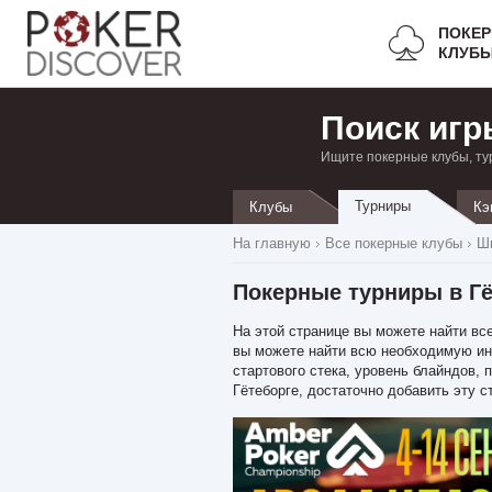
ПОКЕ
КЛУБ
Поиск игр
Ищите покерные клубы, ту
Турниры
Клубы
Кэ
На главную
Все покерные клубы
Ш
Покерные турниры в Гё
На этой странице вы можете найти все
вы можете найти всю необходимую инф
стартового стека, уровень блайндов, 
Гётеборге, достаточно добавить эту с