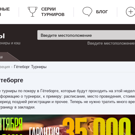
РНЫЕ
СЕРИИ
БЛОГ
Ы
ТУРНИРОВ
ы
рниры и кэш
Введите местоположение:
ш
веция
Гётеборг Турниры
теборге
 турниры по покеру в Гётеборге, которые будут проходить на этой недел
ормацию о турнирах, к примеру: расписание, место проведения, стоимо
период поздней регистрации и прочее. Теперь не нужно тратить много вре
траницу в закладки.