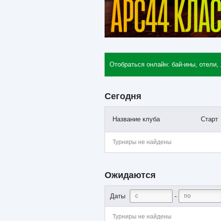
Отобраться онлайн: бай-ины, отели,
Сегодня
Название клуба
Старт
Турниры не найдены
Ожидаются
-
Даты
Турниры не найдены