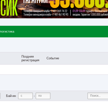
 логистика
Поздняя
Событие
регистрация
-
Бай-ин