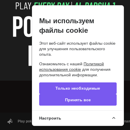
Мы используем
© 2012-2026 PokerDiscover.com. Все права защищены.
PokerDiscover.com не является организатором игр. Сайт предназначен только для
информационных целей. 18+
файлы cookie
Этот веб-сайт использует файлы cookie
для улучшения пользовательского
опыта.
Ознакомьтесь с нашей
Политикой
использования cookie
для получения
дополнительной информации.
Только необходимые
Принять все
Настроить
Play poker in Greece | ΟΦΙΤΕΧ Poker Clubs | Cash games & Tournam