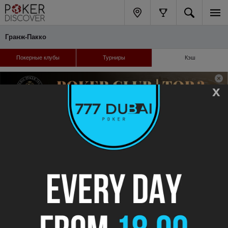
Гранж-Пакко
Покерные клубы
Турниры
Кэш
x
Регулярные кэш-игры
Кэш-игры не найдены
Навигация
Поддержка
Каталог клубов
FAQ
Блог
Контакты
Сообщить об ошибке
Privacy policy
Следите за нами