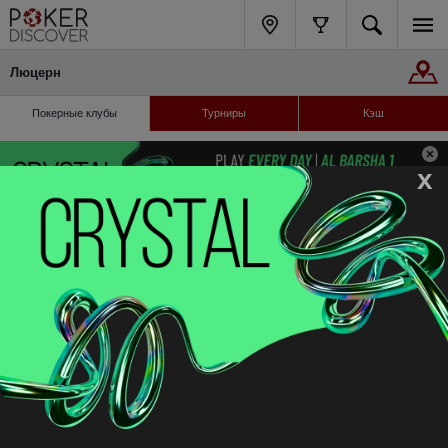
Люцерн
Покерные клубы
Турниры
Кэш
x
Grand Casino Luzern
Haldenstrasse 6, 6006 Lucerne, Switzerland Тел.: +41414185790
Навигация
Поддержка
Каталог клубов
FAQ
Блог
Контакты
Сообщить об ошибке
Privacy policy
Следите за нами