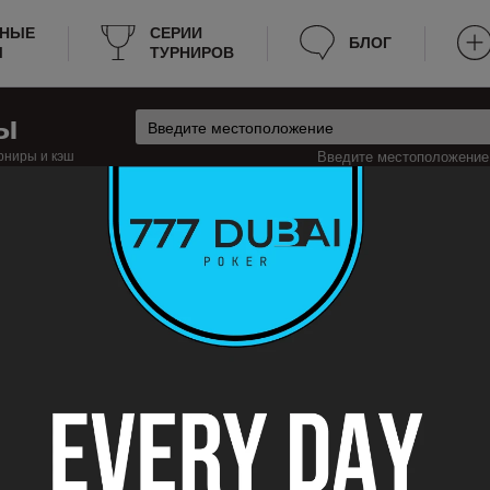
РНЫЕ
СЕРИИ
БЛОГ
Ы
ТУРНИРОВ
ы
рниры и кэш
Введите местоположение:
ш
вейцария
Кэш-игры в Монтрё, Швейцария
Монтрё
 Монтрё? Мы предоставляем всю необходимую информацию для удобства 
рать, на каких лимитах сейчас идет игра, какая минимальная и максима
онтрё просто – регулярное обновление данных позволяет игрокам быстро