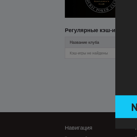
Регулярные кэш-игры
Название клуба
Кэш-игры не найдены
Навигация