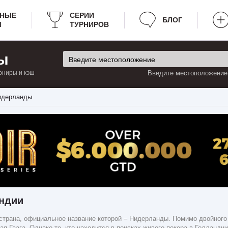
РНЫЕ
СЕРИИ
БЛОГ
Ы
ТУРНИРОВ
ы
рниры и кэш
Введите местоположение:
идерланды
ндии
страна, официальное название которой – Нидерланды. Помимо двойного 
 Гаага. Однако те, кто находится в поисках живого покера в Голланди