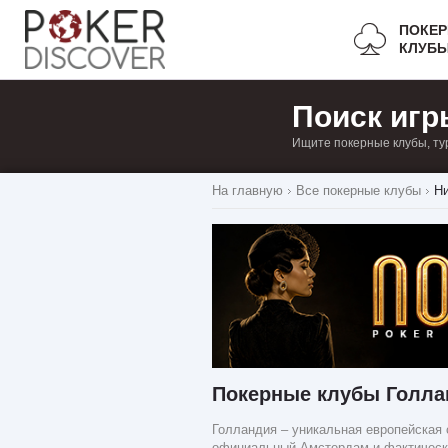
ПОКЕ
КЛУБ
Поиск игр
Ищите покерные клубы, ту
На главную
Все покерные клубы
Н
Покерные клубы Голла
Голландия – уникальная европейская 
официальный Амстердам и фактическая