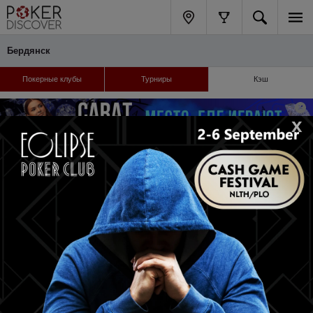
Бердянск
Покерные клубы
Турниры
Кэш
x
Регулярные кэш-игры
Кэш-игры не найдены
Навигация
Поддержка
Каталог клубов
FAQ
Блог
Контакты
Сообщить об ошибке
Privacy policy
Следите за нами