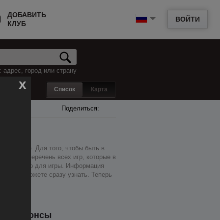
ДОБАВИТЬ
ВОЙТИ
КЛУБ
 адрес, город или страну
x
Список
Карта
Поделиться:
ном месте. Для того, чтобы быть в
 так же перечень всех игр, которые в
 найти место для игры. Информация
об этом сможете сразу узнать. Теперь
виде.
Анонсы