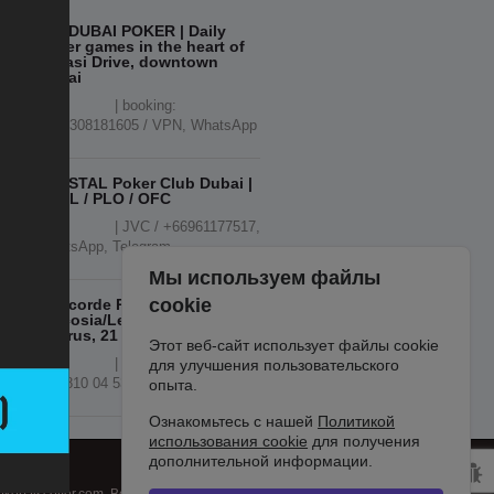
777 DUBAI POKER | Daily
Poker games in the heart of
Marasi Drive, downtown
Dubai
| booking:
+443308181605 / VPN, WhatsApp
CRYSTAL Poker Club Dubai |
THNL / PLO / OFC
| JVC / +66961177517,
WhatsApp, Telegram
Мы используем файлы
cookie
Concorde Poker Summerfest
| Nicosia/Lefkosa, Northern
Cyprus, 21 - 30 AUG 2026
Этот веб-сайт использует файлы cookie
| €300.000 GTD | +90
для улучшения пользовательского
548 810 04 53
опыта.
Ознакомьтесь с нашей
Политикой
использования cookie
для получения
дополнительной информации.