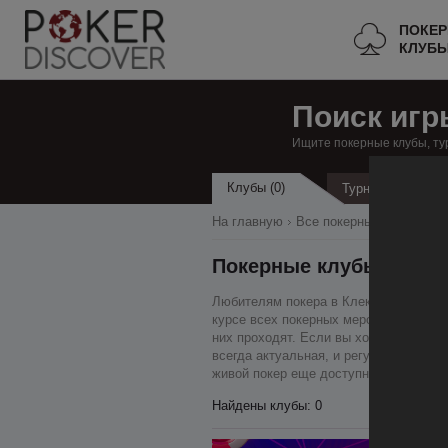
ПОКЕ
КЛУБ
Поиск игр
Ищите покерные клубы, ту
Клубы (0)
Турниры
На главную
Все покерные клубы
В
Покерные клубы в Кле
Любителям покера в Клекхитон наш ре
курсе всех покерных мероприятий, мы
них проходят. Если вы хотите сыграть
всегда актуальная, и регулярно обновл
живой покер еще доступнее, чем преж
Найдены клубы: 0