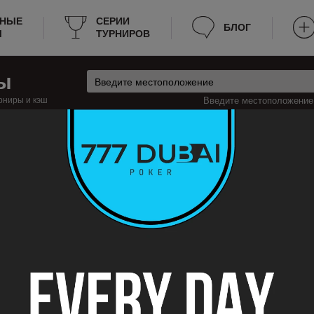
РНЫЕ
СЕРИИ
БЛОГ
Ы
ТУРНИРОВ
ы
рниры и кэш
Введите местоположение:
Кэш
еликобритания
Клекхитон
кхитон
сурс будет полезен тем, что вся необходимая информация собрана в од
 ведем список всех действующих покерных клубов и румов в Клекхитон, а
 в покер в Клекхитон в 2019, наш сайт вам поможет без затрат времени
яется, так что если какой-то вид игры отменят, или клуб закроется, вы 
де – вся информация есть на нашем сайте, и предоставлена в удобном 