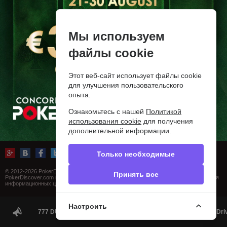
Сентябрь 09, Среда
Мы используем
19:00
Grosvenor Casino Huddersfield
150£
файлы cookie
Yorkshire Poker Tour 150, Day 1B, Hold'em, Re-entry,
30
000£ Guaranteed
Этот веб-сайт использует файлы cookie
Навигация
Поддержка
для улучшения пользовательского
Каталог клубов
FAQ
опыта.
Блог
Контакты
Сообщить об ошибке
Ознакомьтесь с нашей
Политикой
Privacy policy
использования cookie
для получения
дополнительной информации.
Следите за нами
Только необходимые
© 2012-2026 PokerDiscover.com. Все права защищены.
Принять все
PokerDiscover.com не является организатором игр. Сайт предназначен только для
информационных целей. 18+
Настроить
777 DUBAI POKER | Daily Poker games in the heart of Marasi Driv