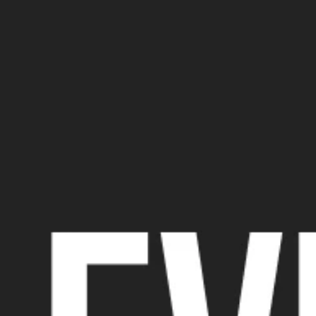
8-09 16:00
2nd Life Saturday 1 R/E, Hold'em, Re-entry,
5 000£ 
8-09 16:00
£30 entry + £3 reg + £10 add on, Hold'em, Re-entry 
8-10 19:00
40 Monday, 10% early bird, Hold'em, Re-entry
8-11 18:00
£10 entry + £3 reg + £10 add on, Hold'em, Re-entry
8-12 19:00
Summer Sizzler Sat, Hold'em, Re-entry