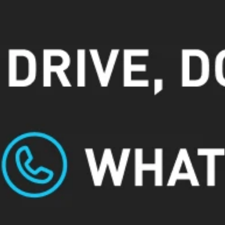
25£
40£
5£
60£
m, Re-entry
10£