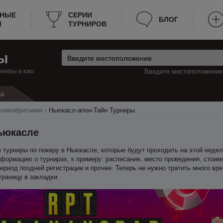
РНЫЕ
СЕРИИ
БЛОГ
Ы
ТУРНИРОВ
ы
рниры и кэш
Введите местоположение:
ш
еликобритания
Ньюкасл-апон-Тайн Турниры
ьюкасле
 турниры по покеру в Ньюкасле, которые будут проходить на этой недел
ормацию о турнирах, к примеру: расписание, место проведения, стоимо
период поздней регистрации и прочее. Теперь не нужно тратить много вре
траницу в закладки.