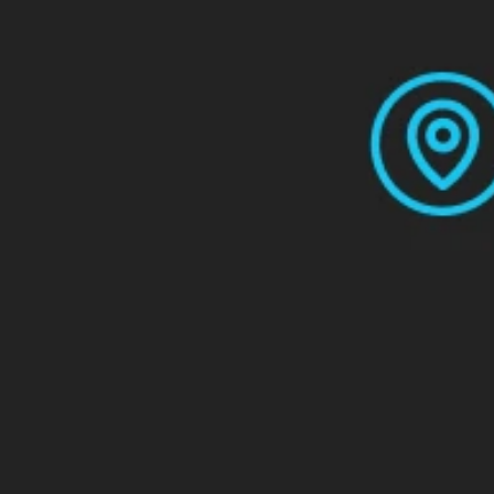
Grosvenor G Casino
2026-0
Newcastle
Август 20, Четверг
Grosvenor G Casino
2026-0
Newcastle
Aspers Newcastle |
2026-0
Bally's Poker Club
Август 21, Пятница
Grosvenor G Casino
2026-0
Newcastle
Август 22, Суббота
Grosvenor G Casino
2026-0