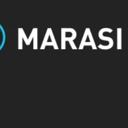
8-19 19:00
Summer Sizzler Sat, Hold'em, Re-entry
8-20 19:00
Mega Stack Turbo, Hold'em, Re-entry
8-20 18:00
Freeroll
+ £5 re-entry, Hold'em, Re-entry
8-21 19:00
Friday 60, Hold'em, Re-entry,
4 000£ Guaranteed
8-22 13:00
Grass roots Private,
Freeroll
+ R/E 40+10+25, Hold'e