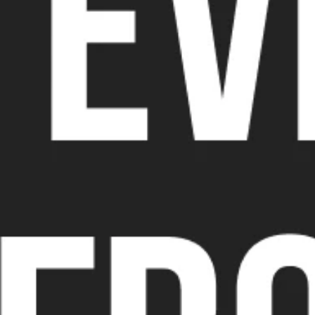
8-13 19:00
Mega Stack Turbo, Hold'em, Re-entry
8-13 18:00
Freeroll
+ £5 re-entry, Hold'em, Re-entry
8-14 19:00
Friday 60, Hold'em, Re-entry,
4 000£ Guaranteed
8-15 12:00
Redtooth Regional Final, Hold'em, Freezeout