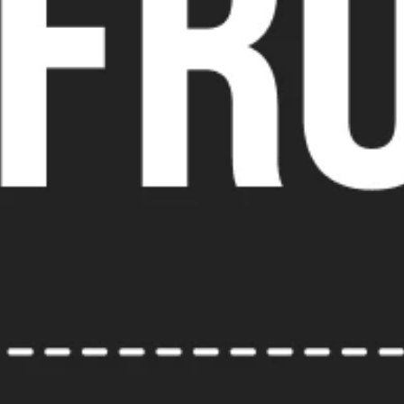
8-15 19:00
£25 entry + £3 reg + £10 add on , Hold'em, Re-entry
8-16 16:00
£30 entry + £3 reg + £10 add on, Hold'em, Re-entry 
8-17 19:00
40 Monday, 10% early bird, Hold'em, Re-entry
8-18 18:00
£10 entry + £3 reg + £10 add on, Hold'em, Re-entry