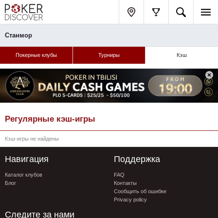
Станмор
Покерные клубы
Турниры
Кэш
Регулярные кэш-игры
Кэш-игры не найдены
Навигация
Поддержка
Каталог клубов
FAQ
Блог
Контакты
Сообщить об ошибке
Privacy policy
Следите за нами