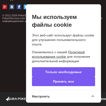
Мы используем
© 2012-2026 PokerDiscover.com. Все права защищены.
PokerDiscover.com не является организатором игр. Сайт предназначен только для
информационных целей. 18+
файлы cookie
Этот веб-сайт использует файлы cookie
для улучшения пользовательского
опыта.
Ознакомьтесь с нашей
Политикой
использования cookie
для получения
дополнительной информации.
Только необходимые
Принять все
Настроить
777 DUBAI POKER | Daily Poker games in the heart of Marasi Drive, downto