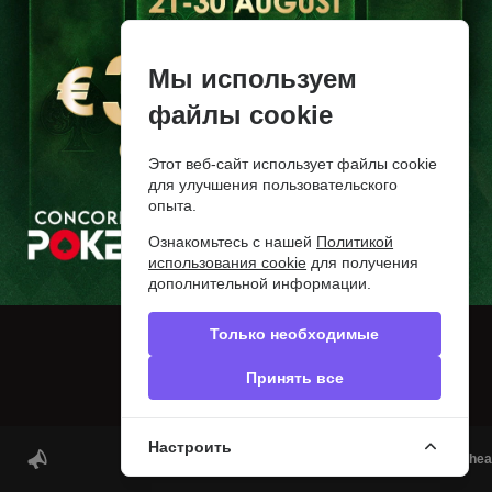
Мы используем
© 2012-2026 PokerDiscover.com. Все права защищены.
PokerDiscover.com не является организатором игр. Сайт предназначен только для
информационных целей. 18+
файлы cookie
Этот веб-сайт использует файлы cookie
для улучшения пользовательского
опыта.
Ознакомьтесь с нашей
Политикой
использования cookie
для получения
дополнительной информации.
Только необходимые
Принять все
Настроить
777 DUBAI POKER | Daily Poker games in the heart