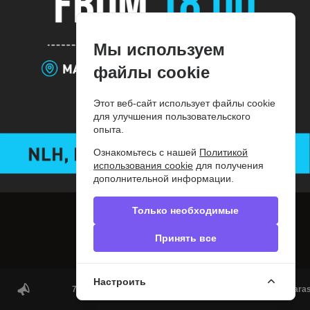
Мы используем
файлы cookie
Этот веб-сайт использует файлы cookie
для улучшения пользовательского
опыта.
Ознакомьтесь с нашей
Политикой
использования cookie
для получения
дополнительной информации.
Только необходимые
Принять все
Настроить
777 DUBAI POKER | Daily Poker games in the heart of Maras