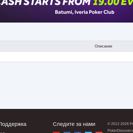
Описание
Поддержка
Следите за нами
© 2012-2026 P
PokerDiscover.