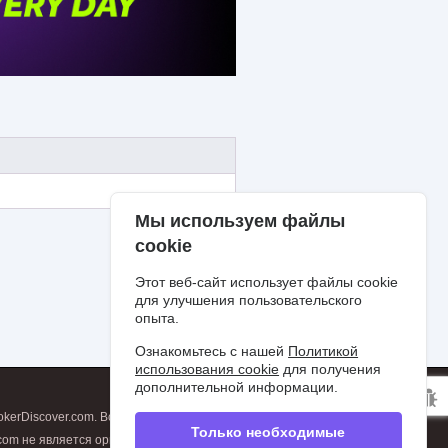
Мы используем файлы
cookie
Этот веб-сайт использует файлы cookie
для улучшения пользовательского
опыта.
Ознакомьтесь с нашей
Политикой
использования cookie
для получения
дополнительной информации.
okerDiscover.com. Все права защищены.
Только необходимые
com не является организатором игр.