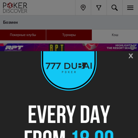
Бозмен
Покерные клубы
Турниры
Кэш
x
Регулярные кэш-игры
Cats Paw Cardroom
$1/$2 Dealer's Choice - Buy-in: $20 to No Max Runs: 3 times per week
$1/$2 No Limit Holdem - Buy-in: $20 to No Max Runs: Once per week
$2/$20 Dealer's Choice - Buy-in: $40 to No Max Runs: 2 times per week
$1/$2 Mixed Limit Holdem/Omaha - Buy-in: $20 to No Max Runs: Once per week
LaLa Corp Poker
$1-$2 No Limit Holdem
Spades Card Room