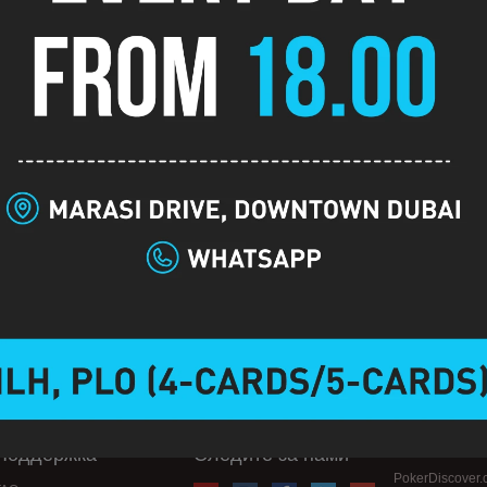
nckley
inckley, MN 55037, USA
Поддержка
Следите за нами
© 2012-2026 P
PokerDiscover.