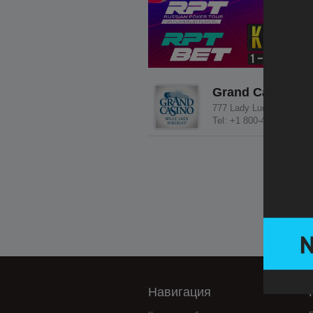
Grand Casino Hi
777 Lady Luck Drive, H
Tel: +1 800-472-6321
Навигация