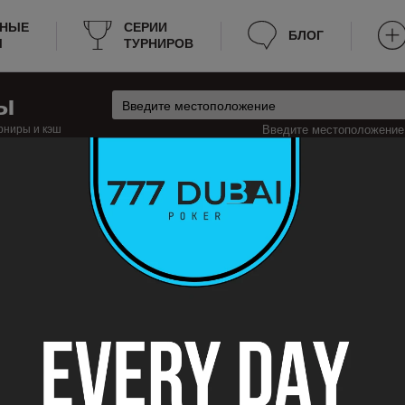
РНЫЕ
СЕРИИ
БЛОГ
Ы
ТУРНИРОВ
ы
рниры и кэш
Введите местоположение:
Кэш
ША
Хинкли
кли
с будет полезен тем, что вся необходимая информация собрана в одном 
 список всех действующих покерных клубов и румов в Хинкли, а так же 
окер в Хинкли в 2019, наш сайт вам поможет без затрат времени найти 
 так что если какой-то вид игры отменят, или клуб закроется, вы об это
ся информация есть на нашем сайте, и предоставлена в удобном виде.