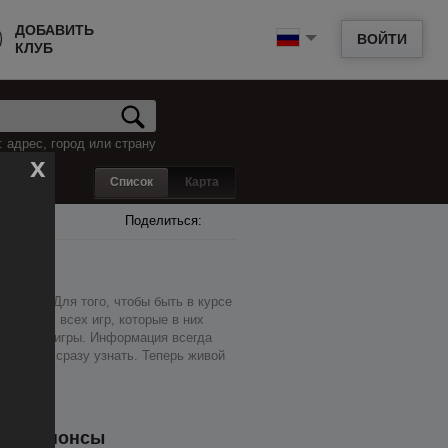
ДОБАВИТЬ
ВОЙТИ
КЛУБ
 адрес, город или страну
x
Список
Карта
Поделиться:
месте. Для того, чтобы быть в курсе
перечень всех игр, которые в них
место для игры. Информация всегда
м сможете сразу узнать. Теперь живой
Анонсы