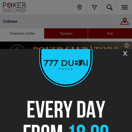
Сейлем
Покерные клубы
Турниры
Кэш
x
Chasers Poker Room
7 Veterans Memorial Pkwy, Salem, NH 03079 Тел.: +1 (603) 912-4604
Cheers Poker Room & Casino
286 N Broadway, Salem, NH 03079 Тел.: +1 (603) 458-2766
Навигация
Поддержка
Каталог клубов
FAQ
Блог
Контакты
Сообщить об ошибке
Privacy policy