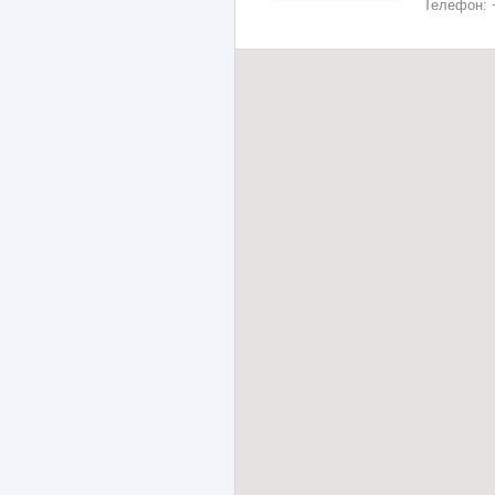
Телефон: 