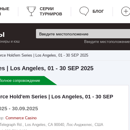
РНЫЕ
СЕРИИ
БЛОГ
Ы
ТУРНИРОВ
ы
рниры и кэш
Введите местоположение:
ce Hold'em Series | Los Angeles, 01 - 30 SEP 2025
 | Los Angeles, 01 - 30 SEP 2025
Полное сопровождение
e Hold'em Series | Los Angeles, 01 - 30 SEP
025 - 30.09.2025
ор:
Commerce Casino
Telegraph Rd., Los Angeles, CA 90040, Лос-Анджелес, США