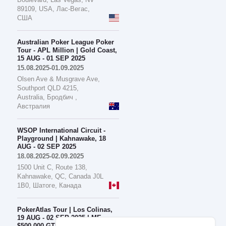
89109, USA, Лас-Вегас,
США
Australian Poker League Poker
Tour - APL Million | Gold Coast,
15 AUG - 01 SEP 2025
15.08.2025-01.09.2025
Olsen Ave & Musgrave Ave,
Southport QLD 4215,
Australia, Бродбич ,
Австралия
WSOP International Circuit -
Playground | Kahnawake, 18
AUG - 02 SEP 2025
18.08.2025-02.09.2025
1500 Unit C, Route 138,
Kahnawake, QC, Canada J0L
1B0, Шатоге, Канада
PokerAtlas Tour | Los Colinas,
19 AUG - 02 SEP 2025 | ME
$500,000 GTD