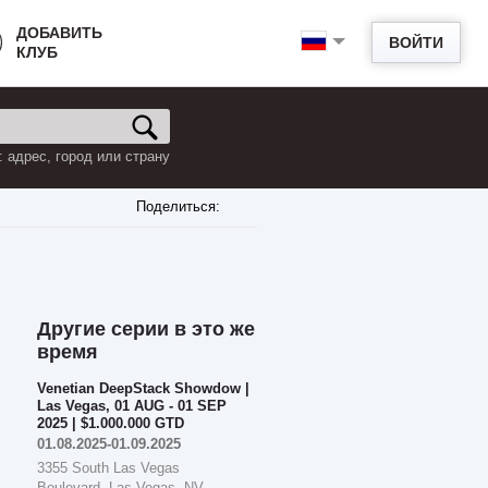
ДОБАВИТЬ
ВОЙТИ
КЛУБ
 адрес, город или страну
Поделиться:
Другие серии в это же
время
Venetian DeepStack Showdow |
Las Vegas, 01 AUG - 01 SEP
2025 | $1.000.000 GTD
01.08.2025-01.09.2025
3355 South Las Vegas
Boulevard, Las Vegas, NV