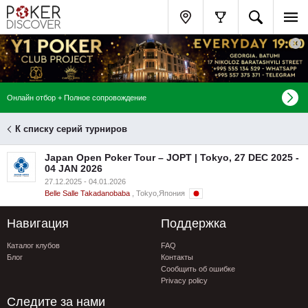
Онлайн отбор + Полное сопровождение
К списку серий турниров
Japan Open Poker Tour – JOPT | Tokyo, 27 DEC 2025 -
04 JAN 2026
27.12.2025 - 04.01.2026
Belle Salle Takadanobaba
, Tokyo,Япония
Навигация
Поддержка
Каталог клубов
FAQ
Блог
Контакты
Сообщить об ошибке
Privacy policy
Следите за нами