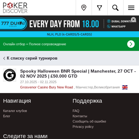
Онлайн отбор + Полное сопровождение
К списку серий турниров
Spooky Halloween BNR Special | Manchester, 27 OCT -
02 NOV 2025 | £50.000 GTD
27.10.2025 - 02.11.2025
Grosvenor Casino Bury New Road
, Манчестер,Великобритания
Навигация
Поддержка
Каталог клубов
FAQ
Блог
Контакты
Сообщить об ошибке
Privacy policy
Следите за нами