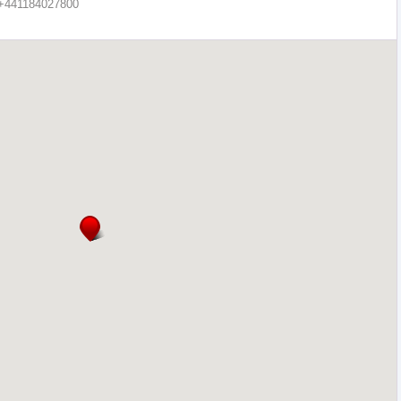
+441184027800