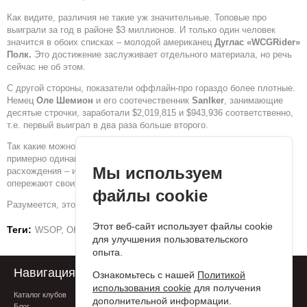
Как видите, различия не такие уж значительные. Топовые про
выиграли за год в районе $3 миллионов. И только один человек
значится в обоих списках – молодой американец
Дуглас «WCGRider»
Полк.
Это достижение заслуживает отдельного материала, но речь
сейчас не об этом.
С другой стороны, показатели оффлайн-про гораздо более плотные.
Немец
Оле Шемион
и его соотечественник
SanIker
, занимающие
десятые строчки, заработали $2,019,815 и $943,936 соответственно,
т.е. первый выиграл в два раза больше второго.
Так какие можно сделать выводы? Ну, если в топ-3 ситуация
примерно одинаковая, дальше начинаются значительные
Мы используем
расхождения – игроки в живой покер все больше и больше
опережают своих онлайн-визави.
файлы cookie
Разумеется, это все спекуляции, но, согласитесь, занятные.
Этот веб-сайт использует файлы cookie
Теги:
WSOP
ОНЛАЙН ПОКЕР
ОФФЛАЙН ПОКЕР
для улучшения пользовательского
опыта.
Навигация
Поддержка
Ознакомьтесь с нашей
Политикой
использования cookie
для получения
Каталог клубов
FAQ
дополнительной информации.
Блог
Контакты