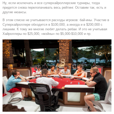
Ну, если исключать и все суперхайроллерские турниры, тогда
придется снова перелопачивать весь рейтинг. Оставим так, есть и
другие нюансы.
В этом списке не учитываются расходы игроков: бай-ины. Участие в
Суперхайроллере обходится в $100,000, а иногда и в $200,000 с
лишним. К тому же многие любят делать ребаи. И это не учитывая
Хайроллеры по $25,000, «мэйны» по $5,000-$10,000 и пр.