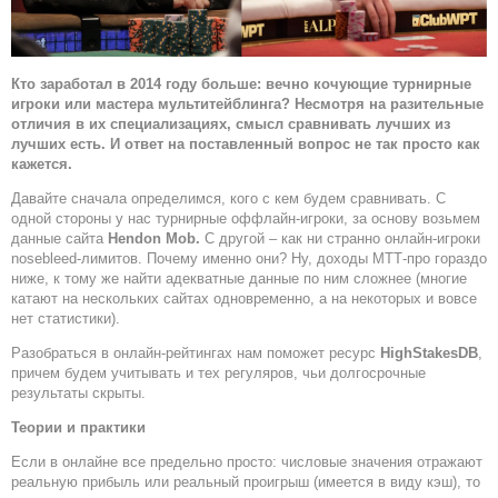
Кто заработал в 2014 году больше: вечно кочующие турнирные
игроки или мастера мультитейблинга? Несмотря на разительные
отличия в их специализациях, смысл сравнивать лучших из
лучших есть. И ответ на поставленный вопрос не так просто как
кажется.
Давайте сначала определимся, кого с кем будем сравнивать. С
одной стороны у нас турнирные оффлайн-игроки, за основу возьмем
данные сайта
Hendon Mob.
С другой – как ни странно онлайн-игроки
nosebleed-лимитов. Почему именно они? Ну, доходы МТТ-про гораздо
ниже, к тому же найти адекватные данные по ним сложнее (многие
катают на нескольких сайтах одновременно, а на некоторых и вовсе
нет статистики).
Разобраться в онлайн-рейтингах нам поможет ресурс
HighStakesDB
,
причем будем учитывать и тех регуляров, чьи долгосрочные
результаты скрыты.
Теории и практики
Если в онлайне все предельно просто: числовые значения отражают
реальную прибыль или реальный проигрыш (имеется в виду кэш), то