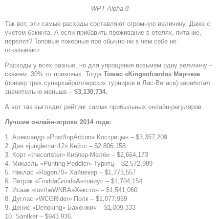
WPT Alpha 8
Так вот, эти самые расходы составляют огромную величину. Даже с
учетом бэкинга. А если прибавить проживание в отелях, питание,
перелет? Топовые покерные про обычно ни в чем себе не
отказывают.
Расходы у всех разные, но для упрощения возьмем одну величину –
скажем, 30% от призовых. Тогда
Томас «Kingsofcards» Марчезе
(призер трех суперхайроллерских турниров в Лас-Вегасе) заработал
значительно меньше –
$3,130,734.
А вот так выглядит рейтинг самых прибыльных онлайн-регуляров.
Лучшие онлайн-игроки 2014 года:
1. Александр «PostflopAction» Кострицын – $3,357,209
2. Дэн «jungleman12» Кейтс – $2,806,158
3. Корт «thecortster» Киблер-Мелби – $2,664,173
4. Микаэль «Punting-Peddler» Туритц – $2,572,989
5. Никлас «Ragen70» Хайнекер – $1,773,557
6. Патрик «FinddaGrind»Антониус – $1,704,154
7. Исаак «luvtheWNBA»Хекстон – $1,541,060
8. Дуглас «WCGRider» Полк – $1,077,969
9. Денис «Denoking» Бахонжич – $1,009,333
10. SanIker – $943,936.