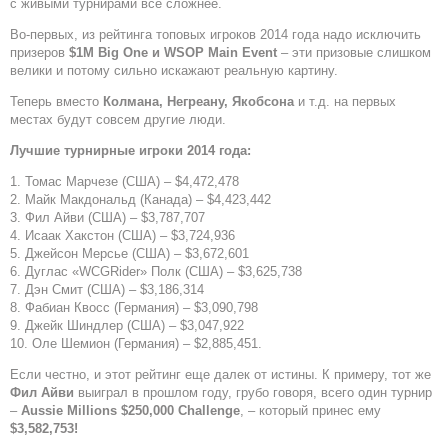
с живыми турнирами все сложнее.
Во-первых, из рейтинга топовых игроков 2014 года надо исключить
призеров
$1М Big One и WSOP Main Event
– эти призовые слишком
велики и потому сильно искажают реальную картину.
Теперь вместо
Колмана, Негреану, Якобсона
и т.д. на первых
местах будут совсем другие люди.
Лучшие турнирные игроки 2014 года:
1. Томас Марчезе (США) – $4,472,478
2. Майк Макдональд (Канада) – $4,423,442
3. Фил Айви (США) – $3,787,707
4. Исаак Хакстон (США) – $3,724,936
5. Джейсон Мерсье (США) – $3,672,601
6. Дуглас «WCGRider» Полк (США) – $3,625,738
7. Дэн Смит (США) – $3,186,314
8. Фабиан Квосс (Германия) – $3,090,798
9. Джейк Шиндлер (США) – $3,047,922
10. Оле Шемион (Германия) – $2,885,451.
Если честно, и этот рейтинг еще далек от истины. К примеру, тот же
Фил Айви
выиграл в прошлом году, грубо говоря, всего один турнир
–
Aussie Millions
$250,000 Challenge
, – который принес ему
$3,582,753!