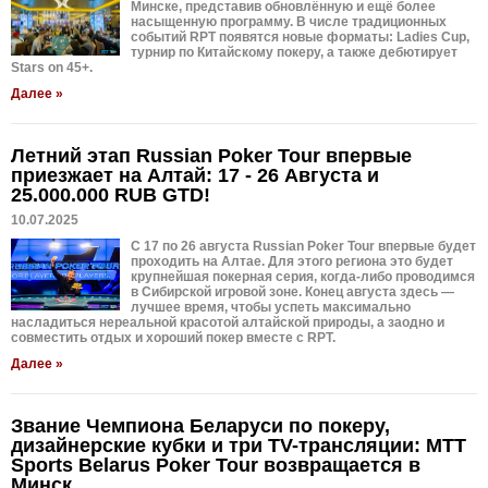
Минске, представив обновлённую и ещё более
насыщенную программу. В числе традиционных
событий RPT появятся новые форматы: Ladies Cup,
турнир по Китайскому покеру, а также дебютирует
Stars on 45+.
Далее »
Летний этап Russian Poker Tour впервые
приезжает на Алтай: 17 - 26 Августа и
25.000.000 RUB GTD!
10.07.2025
C 17 по 26 августа Russian Poker Tour впервые будет
проходить на Алтае. Для этого региона это будет
крупнейшая покерная серия, когда-либо проводимся
в Сибирской игровой зоне. Конец августа здесь —
лучшее время, чтобы успеть максимально
насладиться нереальной красотой алтайской природы, а заодно и
совместить отдых и хороший покер вместе с RPT.
Далее »
Звание Чемпиона Беларуси по покеру,
дизайнерские кубки и три TV-трансляции: MTT
Sports Belarus Poker Tour возвращается в
Минск