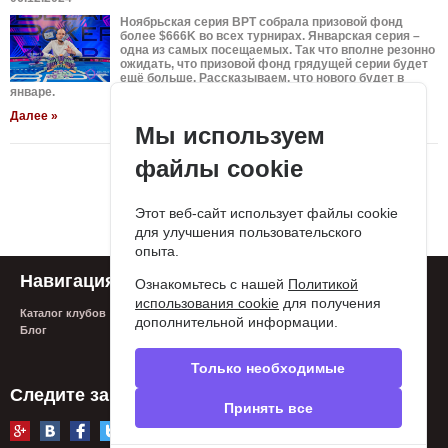
Ноябрьская серия BPT собрала призовой фонд
более $666K во всех турнирах. Январская серия –
одна из самых посещаемых. Так что вполне резонно
ожидать, что призовой фонд грядущей серии будет
ещё больше. Рассказываем, что нового будет в
январе.
Далее »
Мы используем
файлы cookie
«
1
2
3
4
5
...
36
»
Этот веб-сайт использует файлы cookie
для улучшения пользовательского
опыта.
Навигация
Поддержка
Ознакомьтесь с нашей
Политикой
использования cookie
для получения
Каталог клубов
FAQ
дополнительной информации.
Блог
Контакты
Сообщить об ошибке
Privacy policy
Только необходимые
Следите за нами
Принять все