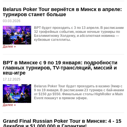
Belarus Poker Tour вернётся в Минск в апреле:
турниров станет больше
03.03.2026
BPT будет проходить с 3 по 13 апреля. В расписании
32 трофейных события, новые ночные турниры по
Безлимитному Холдему, и абсолютная новинка —
кубковые сателлиты.
Далее »
BPT в Минске с 9 по 19 января: подробности
главных турниров, TV-трансляций, миссий и
кеш-игре
17.12.2025
Belarus Poker Tour будет проходить в казино Эмир с
9 по 19 января. В расписании 23 турнира с бай-инами
от $150 до $550. Финальные столы HighRoller и Main
Event покажут в прямом эфире.
Далее »
Grand Final Russian Poker Tour в Минске: 4 - 15
Декабря и $1.000.000 в Гарантии!