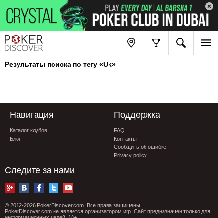
Результаты поиска по тегу «Uk»
Навигация
Поддержка
Каталог клубов
FAQ
Блог
Контакты
Сообщить об ошибке
Privacy policy
Следите за нами
© 2012-2026 PokerDiscover.com. Все права защищены.
PokerDiscover.com не является организатором игр. Сайт предназначен только для
информационных целей. 18+