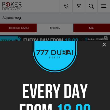
Айзенштадт
Покерные клубы
Турниры
Кэш
x
Отобраться онлайн: бай-ины, отели, логистика
Сегодня
Турниры не найдены
Турниры не найдены
Навигация
Поддержка
Каталог клубов
FAQ