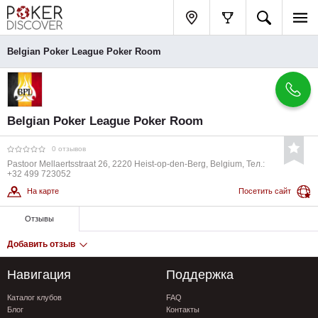
Belgian Poker League Poker Room
Belgian Poker League Poker Room
0 отзывов
Pastoor Mellaertsstraat 26, 2220 Heist-op-den-Berg, Belgium, Тел.:
+32 499 723052
На карте
Посетить сайт
Отзывы
Добавить отзыв
Навигация
Поддержка
Каталог клубов
FAQ
Блог
Контакты