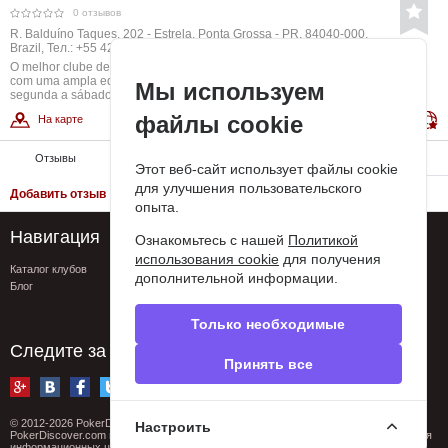
0 отзывов
R. Balduíno Taques, 202 - Estrela, Ponta Grossa - PR, 84040-000,
Brazil, Тел.: +55 42 99931-9811
O melhor clube de poker de Ponta Grossa e região o ARAXÁ conta
com uma ampla equipe de profissionais e diversos ambiente, abre de
Мы используем
segunda a sábado!
файлы cookie
На карте
Посетить сайт
Отзывы
Этот веб-сайт использует файлы cookie
для улучшения пользовательского
Добавить отзыв
опыта.
Навигация
Поддержка
Ознакомьтесь с нашей
Политикой
использования cookie
для получения
Каталог клубов
FAQ
дополнительной информации.
Блог
Контакты
Сообщить об ошибке
Privacy policy
Только необходимые
Следите за нами
Принять все
© 2012-2026 PokerDiscover.com. Все права защищены.
Настроить
PokerDiscover.com не является организатором игр. Сайт предназначен только для
информационных целей. 18+