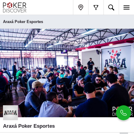
Araxá Poker Esportes
Araxá Poker Esportes