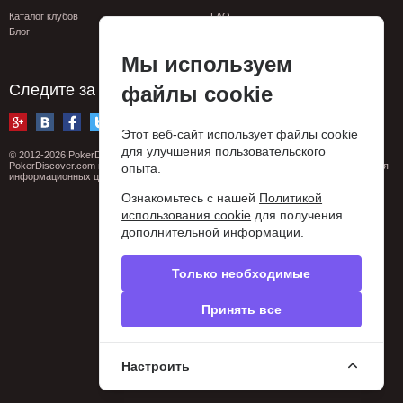
Каталог клубов
FAQ
Блог
Контакты
Сообщить об ошибке
Мы используем
Privacy policy
Следите за нами
файлы cookie
Этот веб-сайт использует файлы cookie
для улучшения пользовательского
© 2012-2026 PokerDiscover.com. Все права защищены.
PokerDiscover.com не является организатором игр. Сайт предназначен только для
опыта.
информационных целей. 18+
Ознакомьтесь с нашей
Политикой
использования cookie
для получения
дополнительной информации.
Только необходимые
Принять все
Настроить