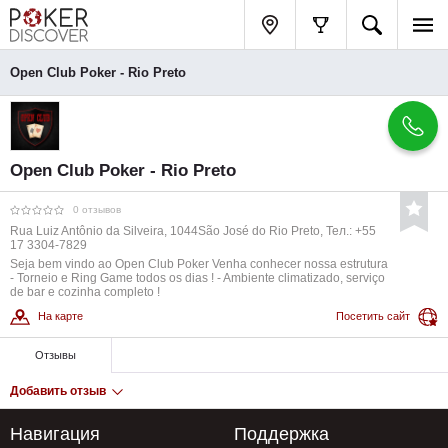
Open Club Poker - Rio Preto
Open Club Poker - Rio Preto
0 отзывов
Rua Luiz Antônio da Silveira, 1044São José do Rio Preto, Тел.: +55
17 3304-7829
Seja bem vindo ao Open Club Poker Venha conhecer nossa estrutura
- Torneio e Ring Game todos os dias ! - Ambiente climatizado, serviço
de bar e cozinha completo !
На карте
Посетить сайт
Отзывы
Добавить отзыв
Навигация
Поддержка