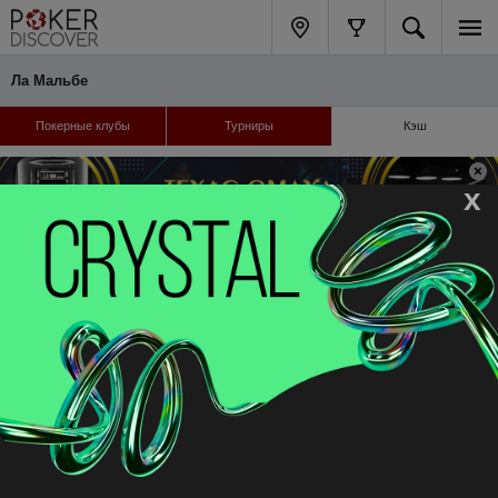
Ла Мальбе
Покерные клубы
Турниры
Кэш
x
Регулярные кэш-игры
Casino de Charlevoix
$1/$2 No Limit Holdem - Buy-in: $50 to $200 Runs: Weekends
Навигация
Поддержка
Каталог клубов
FAQ
Блог
Контакты
Сообщить об ошибке
Privacy policy