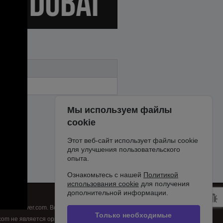
Мы используем файлы
cookie
Этот веб-сайт использует файлы cookie
для улучшения пользовательского
опыта.
Ознакомьтесь с нашей
Политикой
использования cookie
для получения
дополнительной информации.
okerDiscover.com. Все права защищены.
Только необходимые
com не является организатором игр.