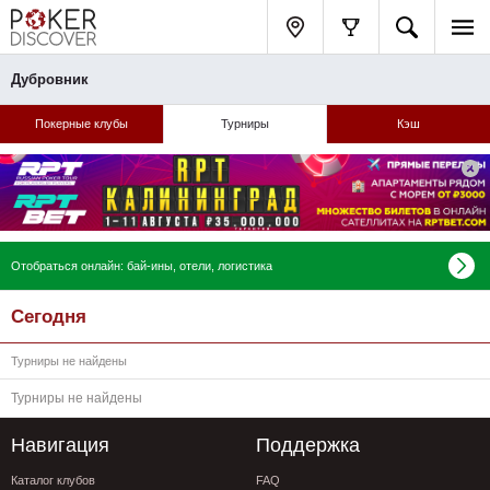
Дубровник
Покерные клубы
Турниры
Кэш
Отобраться онлайн: бай-ины, отели, логистика
Сегодня
Турниры не найдены
Турниры не найдены
Навигация
Поддержка
Каталог клубов
FAQ