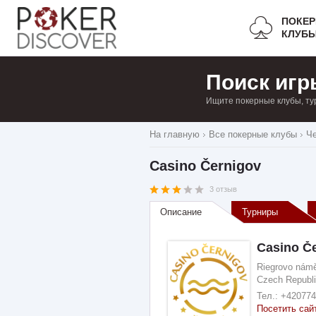
ПОКЕ
КЛУБ
Поиск игр
Ищите покерные клубы, ту
На главную
Все покерные клубы
Ч
Casino Černigov
3
отзыв
Описание
Турниры
Casino Č
Riegrovo námě
Czech Republ
Тел.:
+420774
Посетить сай