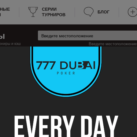
РНЫЕ
СЕРИИ
БЛОГ
Ы
ТУРНИРОВ
ы
рниры и кэш
Введите местоположение:
Кэш
ранция
Ньедерброн-Ле-Бэн
дерброн-Ле-Бэн
н наш ресурс будет полезен тем, что вся необходимая информация собр
тий, мы ведем список всех действующих покерных клубов и румов в Нье
ли вы хотите сыграть в покер в Ньедерброн-Ле-Бэн в 2019, наш сайт вам
туальная, и регулярно обновляется, так что если какой-то вид игры отме
покер еще доступнее, чем прежде – вся информация есть на нашем сайте