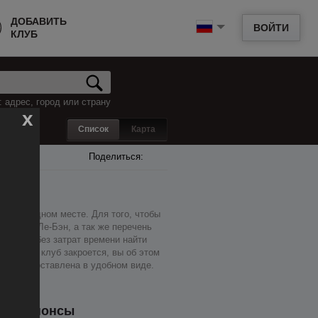
ДОБАВИТЬ
ВОЙТИ
КЛУБ
 адрес, город или страну
x
Список
Карта
Поделиться:
ана в одном месте. Для того, чтобы
дерброн-Ле-Бэн, а так же перечень
 поможет без затрат времени найти
нят, или клуб закроется, вы об этом
, и предоставлена в удобном виде.
Анонсы