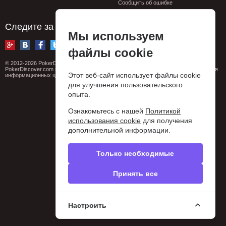
Сообщить об ошибке
Privacy policy
Следите за нами
Мы используем
файлы cookie
© 2012-2026 PokerDiscover.com. Все права защищены.
PokerDiscover.com не является организатором игр. Сайт предназначен только для
Этот веб-сайт использует файлы cookie
информационных целей. 18+
для улучшения пользовательского
опыта.
Ознакомьтесь с нашей
Политикой
использования cookie
для получения
дополнительной информации.
Только необходимые
Принять все
Настроить