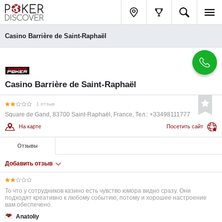
Casino Barrière de Saint-Raphaël
Casino Barrière de Saint-Raphaël
1 отзыв
Square de Gand, 83700 Saint-Raphaël, France, Тел.: +33498111777
На карте
Посетить сайт
Отзывы
Добавить отзыв
То что у сотрудников казино есть чувство юмора видно сразу. Они
подходят креативно к любому событию, потому и хорошее настроение
вам обеспечено.
Anatoliy