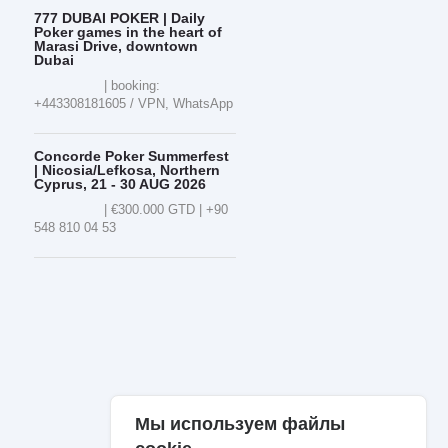
777 DUBAI POKER | Daily
Poker games in the heart of
Marasi Drive, downtown
Dubai
| booking:
+443308181605 / VPN, WhatsApp
Concorde Poker Summerfest
| Nicosia/Lefkosa, Northern
Cyprus, 21 - 30 AUG 2026
| €300.000 GTD | +90
548 810 04 53
Мы используем файлы