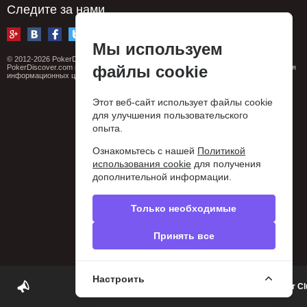
Следите за нами
Мы используем
© 2012-2026 PokerDiscover.com. Все права защищены.
файлы cookie
PokerDiscover.com не является организатором игр. Сайт предназначен только для
информационных целей. 18+
Этот веб-сайт использует файлы cookie
для улучшения пользовательского
опыта.
Ознакомьтесь с нашей
Политикой
использования cookie
для получения
дополнительной информации.
Только необходимые
Принять все
Настроить
Play poker in Greece | ΟΦΙΤΕΧ Poker Cl