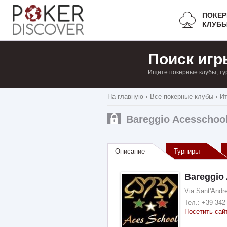
ПОКЕ
КЛУБ
Поиск игр
Ищите покерные клубы, ту
На главную
Все покерные клубы
И
Bareggio Acesschoo
Описание
Турниры
Bareggio
Via Sant'Andre
Тел.:
+39 342
Посетить сай