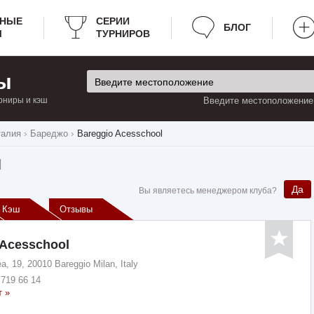
РНЫЕ
СЕРИИ
БЛОГ
Ы
ТУРНИРОВ
ы
рниры и кэш
Введите местоположение:
талия
Бареджо
Bareggio Acesschool
l
Да
Вы являетесь менеджером клуба?
Кэш
Отзывы
 Acesschool
a, 19, 20010 Bareggio Milan, Italy
 719 66 14
т »