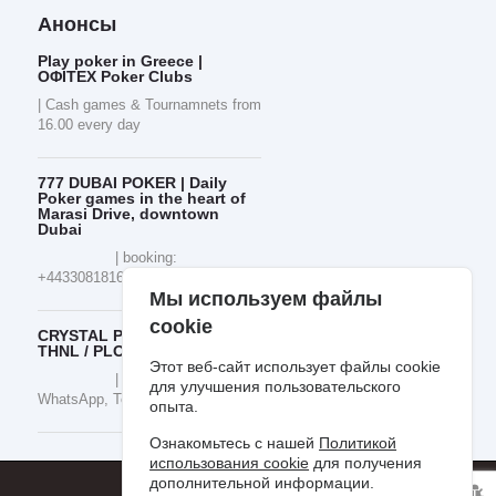
Анонсы
Play poker in Greece |
ΟΦΙΤΕΧ Poker Clubs
| Cash games & Tournamnets from
16.00 every day
777 DUBAI POKER | Daily
Poker games in the heart of
Marasi Drive, downtown
Dubai
| booking:
+443308181605 / VPN, WhatsApp
Мы используем файлы
cookie
CRYSTAL Poker Club Dubai |
THNL / PLO / OFC
Этот веб-сайт использует файлы cookie
| JVC / +66961177517,
для улучшения пользовательского
WhatsApp, Telegram
опыта.
Ознакомьтесь с нашей
Политикой
использования cookie
для получения
дополнительной информации.