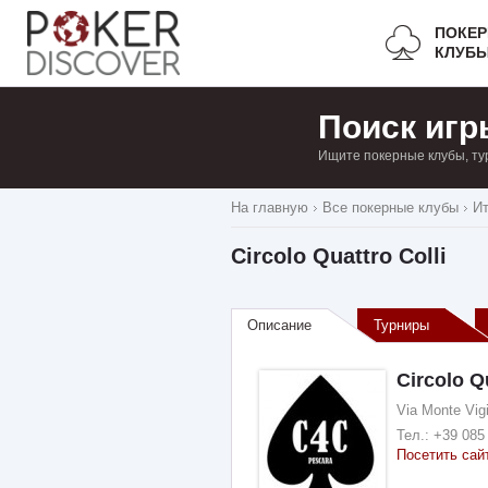
ПОКЕ
КЛУБ
Поиск игр
Ищите покерные клубы, ту
На главную
Все покерные клубы
И
Circolo Quattro Colli
Описание
Турниры
Circolo Qu
Via Monte Vigi
Тел.:
+39 085
Посетить сай