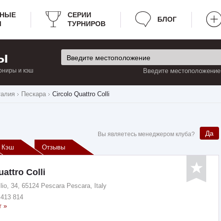
РНЫЕ
СЕРИИ
БЛОГ
Ы
ТУРНИРОВ
ы
рниры и кэш
Введите местоположение:
талия
Пескара
Circolo Quattro Colli
Да
Вы являетесь менеджером клуба?
Кэш
Отзывы
attro Colli
lio, 34, 65124 Pescara Pescara, Italy
 413 814
т »