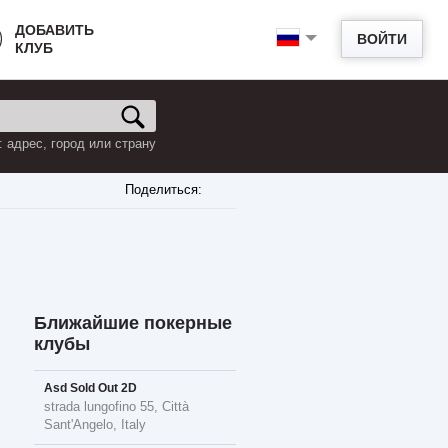
ДОБАВИТЬ
ВОЙТИ
КЛУБ
 адрес, город или страну
Поделиться:
Ближайшие покерные
клубы
Asd Sold Out 2D
strada lungofino 55, Città
Sant'Angelo, Italy