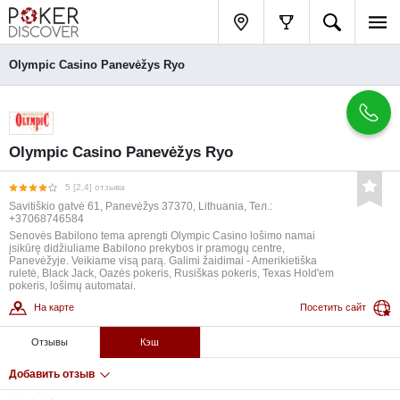
Olympic Casino Panevėžys Ryo
Olympic Casino Panevėžys Ryo
5 [2,4] отзыва
Savitiškio gatvė 61, Panevėžys 37370, Lithuania, Тел.:
+37068746584
Senovės Babilono tema aprengti Olympic Casino lošimo namai
įsikūrę didžiuliame Babilono prekybos ir pramogų centre,
Panevėžyje. Veikiame visą parą. Galimi žaidimai - Amerikietiška
ruletė, Black Jack, Oazės pokeris, Rusiškas pokeris, Texas Hold'em
pokeris, lošimų automatai.
На карте
Посетить сайт
Отзывы
Кэш
Добавить отзыв