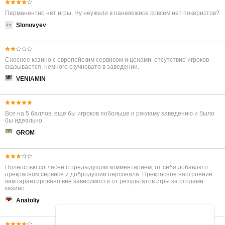
Перманентно нет игры. Ну неужели в паневежисе совсем нет покеристов?
Slonovyev
Сносное казино с европейским сервисом и ценами, отсутствие игроков
сказывается, немного скучновато в заведении.
VENIAMIN
Все на 5 баллов, еще бы игроков побольше и рекламу заведению и было
бы идеально.
GROM
Полностью согласен с предыдущим комментарием, от себя добавлю о
прекрасном сервисе и добродушии персонала. Прекрасное настроение
вам гарантировано вне зависимости от результатов игры за столами
казино.
Anatoliy