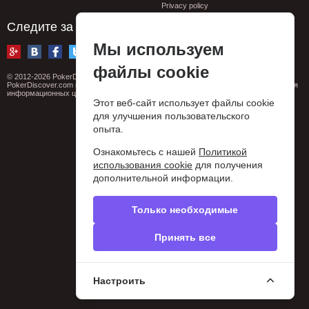
Privacy policy
Следите за нами
Мы используем
файлы cookie
© 2012-2026 PokerDiscover.com. Все права защищены.
PokerDiscover.com не является организатором игр. Сайт предназначен только для
информационных целей. 18+
Этот веб-сайт использует файлы cookie
для улучшения пользовательского
опыта.
Ознакомьтесь с нашей
Политикой
использования cookie
для получения
дополнительной информации.
Только необходимые
Принять все
Настроить