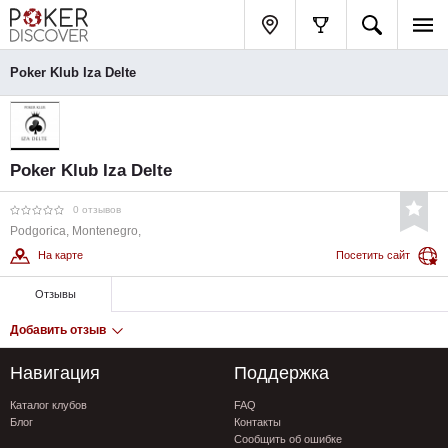
Poker Klub Iza Delte
Poker Klub Iza Delte
0 отзывов
Podgorica, Montenegro,
На карте
Посетить сайт
Отзывы
Добавить отзыв
Навигация
Поддержка
Каталог клубов
FAQ
Блог
Контакты
Сообщить об ошибке