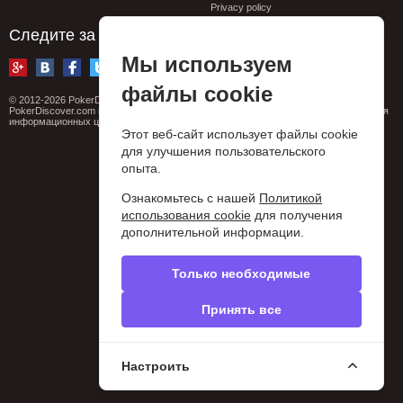
Privacy policy
Следите за нами
Мы используем
файлы cookie
© 2012-2026 PokerDiscover.com. Все права защищены.
PokerDiscover.com не является организатором игр. Сайт предназначен только для
информационных целей. 18+
Этот веб-сайт использует файлы cookie
для улучшения пользовательского
опыта.
Ознакомьтесь с нашей
Политикой
использования cookie
для получения
дополнительной информации.
Только необходимые
Принять все
Настроить