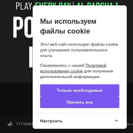
© 2012-2026 PokerDiscover.com. Все права защищены.
PokerDiscover.com не является организатором игр. Сайт предназначен только для
информационных целей. 18+
Мы используем
файлы cookie
Этот веб-сайт использует файлы cookie
для улучшения пользовательского
опыта.
Ознакомьтесь с нашей
Политикой
использования cookie
для получения
дополнительной информации.
Только необходимые
Принять все
Настроить
777 DUBAI POKER | Daily Poker games in the heart of Marasi Drive,