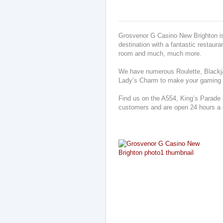
Grosvenor G Casino New Brighton is m
destination with a fantastic restaur
room and much, much more.
We have numerous Roulette, Blackja
Lady’s Charm to make your gaming e
Find us on the A554, King’s Parade i
customers and are open 24 hours a 