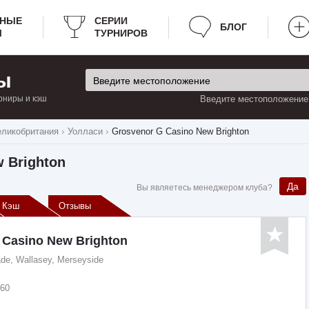
РНЫЕ
СЕРИИ
БЛОГ
Ы
ТУРНИРОВ
ы
рниры и кэш
Введите местоположение:
еликобритания
Уолласи
Grosvenor G Casino New Brighton
 Brighton
Да
Вы являетесь менеджером клуба?
Кэш
Отзывы
 Casino New Brighton
de, Wallasey, Merseyside
60