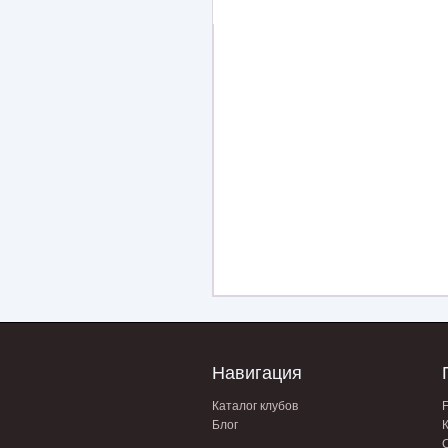
Навигация
Каталог клубов
Блог