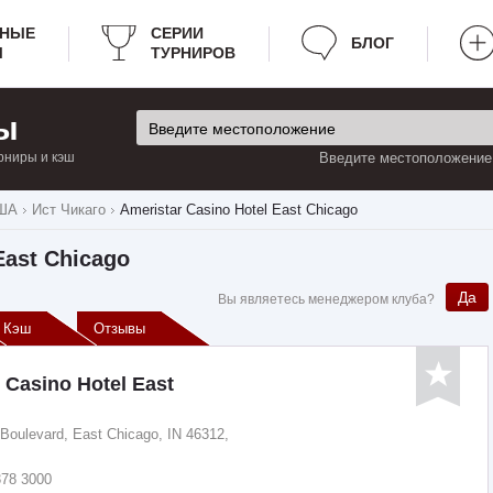
РНЫЕ
СЕРИИ
БЛОГ
Ы
ТУРНИРОВ
ы
рниры и кэш
Введите местоположение:
ША
Ист Чикаго
Ameristar Casino Hotel East Chicago
East Chicago
Да
Вы являетесь менеджером клуба?
Кэш
Отзывы
 Casino Hotel East
 Boulevard, East Chicago, IN 46312,
378 3000