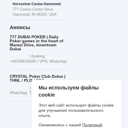
Horseshoe Casino Hammond
777 Casino Center Drive,
Hammond, IN 46320, USA
Анонсы
777 DUBAI POKER | Daily
Poker games in the heart of
Marasi Drive, downtown
Dubai
| booking:
+443308181605 / VPN, WhatsApp
CRYSTAL Poker Club Dubai |
THNL / PLO / OFC
Мы используем файлы
| JVC / +66961177517,
WhatsApp, Telegram
cookie
Этот веб-сайт использует файлы cookie
для улучшения пользовательского
опыта.
Ознакомьтесь с нашей
Политикой