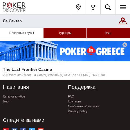
Ла Сентер
Покерные клубы
Турниры
Кэш
The Last Frontier Casino
225 West 4th Street, La Center, WA 98629, USA Тел.: +1 (360) 263-1290
Навигация
Поддержка
Каталог клубов
FAQ
Блог
Контакты
Сообщить об ошибке
Privacy policy
Следите за нами